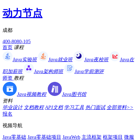
动力节点
成都
400-8080-105
首页
课程
Java实验班
Java就业班
Java夜校班
Java在
职加薪班
Java架构师班
Java学前测评
师资
教程
Java视频教程
Java图书馆
资料
毕业设计
文档教程
API文档
学习工具
热门面试
全部资料>>
报名
视频导航
Java零基础
Java零基础项目
JavaWeb
主流框架
框架项目
微服