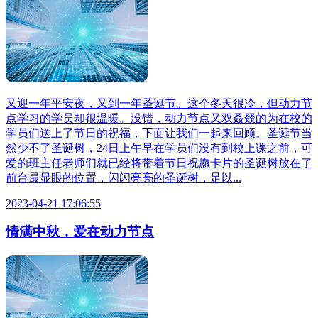
又迎一年平安夜，又到一年圣诞节。这个冬天很冷，但动力节
点学习的学员却很温暖。没错，动力节点又双叒叕的为在校的
学员们送上了节日的祝福，下面让我们一起来回顾。圣诞节当
然少不了圣诞树，24日上午早在学员们没有到校上课之前，可
爱的班主任老师们就已经将带着节日祝愿卡片的圣诞树放在了
前台最显眼的位置，闪闪亮亮的圣诞树，足以...
2023-04-21 17:06:55
情满中秋，爱在动力节点