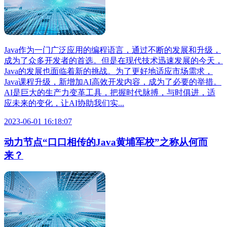
Java作为一门广泛应用的编程语言，通过不断的发展和升级，
成为了众多开发者的首选。但是在现代技术迅速发展的今天，
Java的发展也面临着新的挑战。为了更好地适应市场需求，
Java课程升级，新增加AI高效开发内容，成为了必要的举措。
AI是巨大的生产力变革工具，把握时代脉搏，与时俱进，适
应未来的变化，让AI协助我们实...
2023-06-01 16:18:07
​动力节点“口口相传的Java黄埔军校”之称从何而
来？