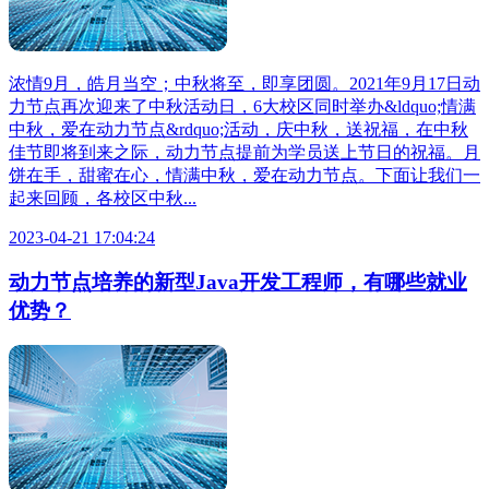
浓情9月，皓月当空；中秋将至，即享团圆。2021年9月17日动
力节点再次迎来了中秋活动日，6大校区同时举办&ldquo;情满
中秋，爱在动力节点&rdquo;活动，庆中秋，送祝福，在中秋
佳节即将到来之际，动力节点提前为学员送上节日的祝福。月
饼在手，甜蜜在心，情满中秋，爱在动力节点。下面让我们一
起来回顾，各校区中秋...
2023-04-21 17:04:24
动力节点培养的新型Java开发工程师，有哪些就业
优势？