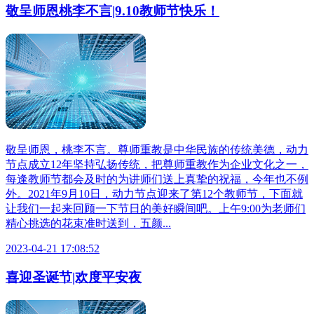
敬呈师恩桃李不言|9.10教师节快乐！
敬呈师恩，桃李不言。尊师重教是中华民族的传统美德，动力
节点成立12年坚持弘扬传统，把尊师重教作为企业文化之一，
每逢教师节都会及时的为讲师们送上真挚的祝福，今年也不例
外。2021年9月10日，动力节点迎来了第12个教师节，下面就
让我们一起来回顾一下节日的美好瞬间吧。上午9:00为老师们
精心挑选的花束准时送到，五颜...
2023-04-21 17:08:52
喜迎圣诞节|欢度平安夜