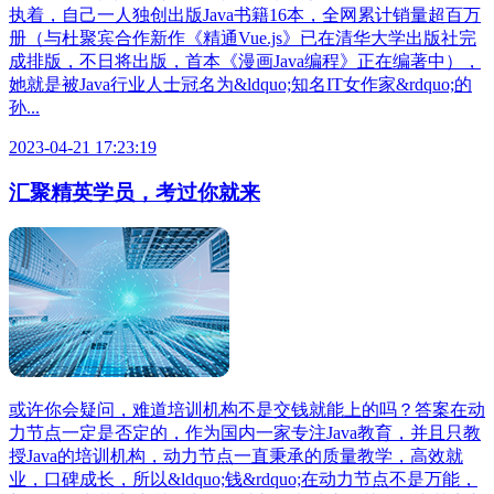
执着，自己一人独创出版Java书籍16本，全网累计销量超百万
册（与杜聚宾合作新作《精通Vue.js》已在清华大学出版社完
成排版，不日将出版，首本《漫画Java编程》正在编著中），
她就是被Java行业人士冠名为&ldquo;知名IT女作家&rdquo;的
孙...
2023-04-21 17:23:19
汇聚精英学员，考过你就来
或许你会疑问，难道培训机构不是交钱就能上的吗？答案在动
力节点一定是否定的，作为国内一家专注Java教育，并且只教
授Java的培训机构，动力节点一直秉承的质量教学，高效就
业，口碑成长，所以&ldquo;钱&rdquo;在动力节点不是万能，