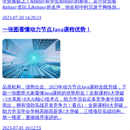
学曾被贴上了&ldquo;坏学生&rdquo;的标签。从小背负着
&ldquo;贪玩儿&rdquo;的名声，他在初中时沉迷于网络游...
2023-07-20 14:29:23
一张图看懂动力节点Java课程优势！
品质机构，强势出击。2023年动力节点Java课程全线升级，下
面一张图带大家看懂Java课程的优势所在！全新课程6大突破
+3大革新+8大AI核心技术点，助力学员在众多竞争者中脱颖
而出，拥有强劲实战开发竞争力！看点1：全新课程6大突破，
助力学员学会学精高能高薪第1大突破，三维项目实战结构。
第一维度，遵循循序渐进的...
2023-07-01 16:12:55