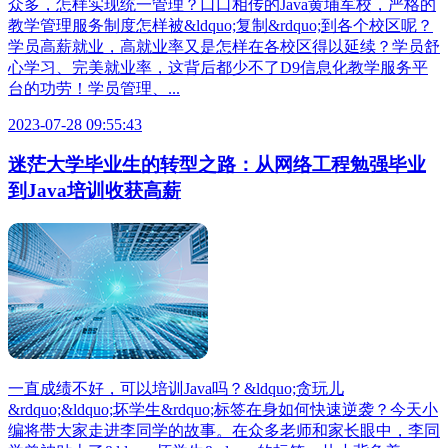
众多，怎样实现统一管理？口口相传的Java黄埔军校，严格的
教学管理服务制度怎样被&ldquo;复制&rdquo;到各个校区呢？
学员高薪就业，高就业率又是怎样在各校区得以延续？学员舒
心学习、完美就业率，这背后都少不了D9信息化教学服务平
台的功劳！学员管理、...
2023-07-28 09:55:43
迷茫大学毕业生的转型之路：从网络工程勉强毕业
到Java培训收获高薪
一直成绩不好，可以培训Java吗？&ldquo;贪玩儿
&rdquo;&ldquo;坏学生&rdquo;标签在身如何快速逆袭？今天小
编将带大家走进李同学的故事。在众多老师和家长眼中，李同