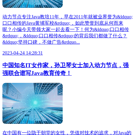
动力节点专注Java教培11年，早在2011年就被业界誉为&ldquo;
口口相传的Java黄埔军校&rdquo;，如此赞誉到底从何而来
呢？小编今天带领大家一起去看一下！何为&ldquo;口口相传
&rdquo;，&ldquo;口口相传&rdquo;的背后我们都做了什么？
&ldquo;坚持口碑，不做广告&rdquo...
2023-04-24 14:28:31
中国知名IT女作家，孙卫琴女士加入动力节点，强
强联合谱写Java教育传奇！
在中国有一位隐于朝堂的女性，凭借对技术的追求，对Java的