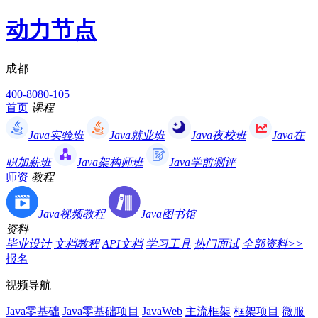
动力节点
成都
400-8080-105
首页
课程
Java实验班
Java就业班
Java夜校班
Java在
职加薪班
Java架构师班
Java学前测评
师资
教程
Java视频教程
Java图书馆
资料
毕业设计
文档教程
API文档
学习工具
热门面试
全部资料>>
报名
视频导航
Java零基础
Java零基础项目
JavaWeb
主流框架
框架项目
微服