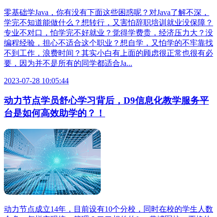
零基础学Java，你有没有下面这些困惑呢？对Java了解不深，
学完不知道能做什么？想转行，又害怕辞职培训就业没保障？
专业不对口，怕学完不好就业？觉得学费贵，经济压力大？没
编程经验，担心不适合这个职业？想自学，又怕学的不牢靠找
不到工作，浪费时间？其实小白有上面的顾虑很正常也很有必
要，因为并不是所有的同学都适合Ja...
2023-07-28 10:05:44
动力节点学员舒心学习背后，D9信息化教学服务平
台是如何高效助学的？！
动力节点成立14年，目前设有10个分校，同时在校的学生人数