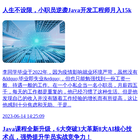
人生不设限，小职员逆袭Java开发工程师月入15k
李同学毕业于2022年，因为疫情影响就业环境严苛，虽然没有
&ldquo;毕业即失业&rdquo;，但也只能勉强找到一份工资一
般、待遇一般的工作。在一个小私企当一名小职员，月薪四五
千，每天的工作都是重复的，他已经习惯了这种生活。但是他
发现自己的收入并没有随着工作经验的增长而有所提高，这让
他感到十分焦虑和无助。于是...
2023-06-14 14:25:09
Java课程全新升级，6大突破3大革新8大AI核心技
术点，强势提升学员实战竞争力！