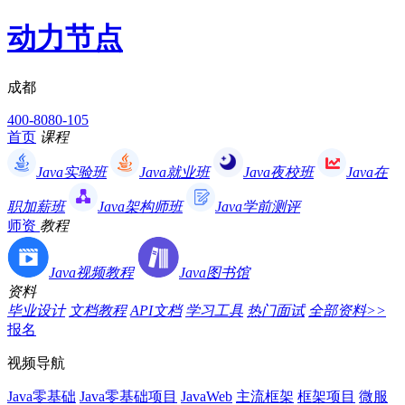
动力节点
成都
400-8080-105
首页
课程
Java实验班
Java就业班
Java夜校班
Java在
职加薪班
Java架构师班
Java学前测评
师资
教程
Java视频教程
Java图书馆
资料
毕业设计
文档教程
API文档
学习工具
热门面试
全部资料>>
报名
视频导航
Java零基础
Java零基础项目
JavaWeb
主流框架
框架项目
微服