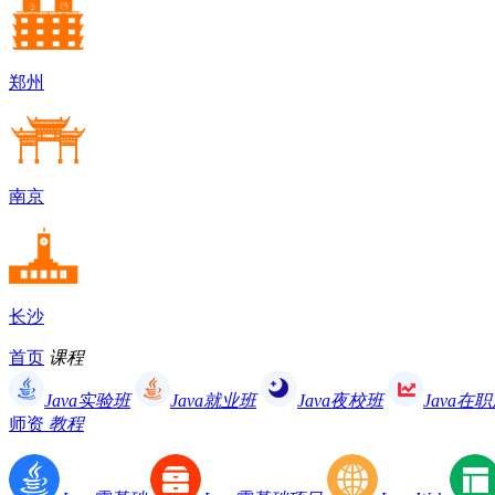
郑州
南京
长沙
首页
课程
Java实验班
Java就业班
Java夜校班
Java在
师资
教程