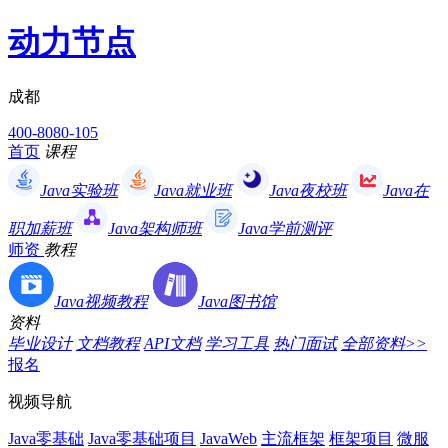
动力节点
成都
400-8080-105
首页
课程
Java实验班
Java就业班
Java夜校班
Java在
职加薪班
Java架构师班
Java学前测评
师资
教程
Java视频教程
Java图书馆
资料
毕业设计
文档教程
API文档
学习工具
热门面试
全部资料>>
报名
视频导航
Java零基础
Java零基础项目
JavaWeb
主流框架
框架项目
微服