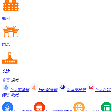
郑州
南京
长沙
首页
课程
Java实验班
Java就业班
Java夜校班
Java在
师资
教程