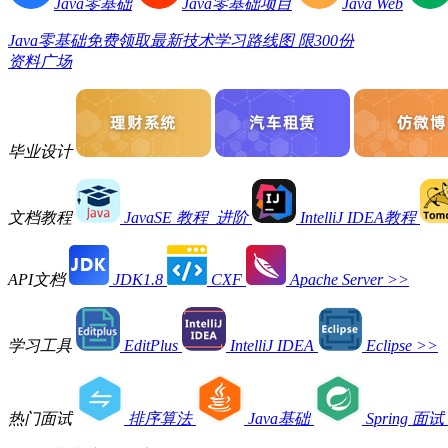
Java零基础
Java零基础项目
Java Web
Java零基础免费领取最新技术学习路线图 限300份
资料广场
毕业设计
文档教程
JavaSE 教程_进阶
IntelliJ IDEA教程
API文档
JDK1.8
CXF
Apache Server
>>
学习工具
EditPlus
IntelliJ IDEA
Eclipse
>>
热门面试
排序算法
Java基础
Spring 面试