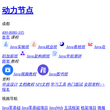
动力节点
成都
400-8080-105
首页
课程
Java实验班
Java就业班
Java夜校班
Java在
职加薪班
Java架构师班
Java学前测评
师资
教程
Java视频教程
Java图书馆
资料
毕业设计
文档教程
API文档
学习工具
热门面试
全部资料>>
报名
视频导航
Java零基础
Java零基础项目
JavaWeb
主流框架
框架项目
微服