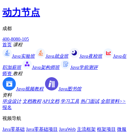
动力节点
成都
400-8080-105
首页
课程
Java实验班
Java就业班
Java夜校班
Java在
职加薪班
Java架构师班
Java学前测评
师资
教程
Java视频教程
Java图书馆
资料
毕业设计
文档教程
API文档
学习工具
热门面试
全部资料>>
报名
视频导航
Java零基础
Java零基础项目
JavaWeb
主流框架
框架项目
微服