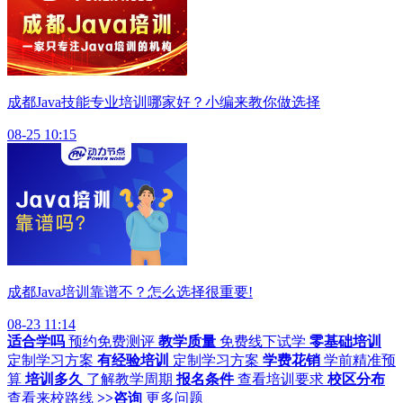
成都Java技能专业培训哪家好？小编来教你做选择
08-25 10:15
成都Java培训靠谱不？怎么选择很重要!
08-23 11:14
适合学吗
预约免费测评
教学质量
免费线下试学
零基础培训
定制学习方案
有经验培训
定制学习方案
学费花销
学前精准预
算
培训多久
了解教学周期
报名条件
查看培训要求
校区分布
查看来校路线
>>咨询
更多问题