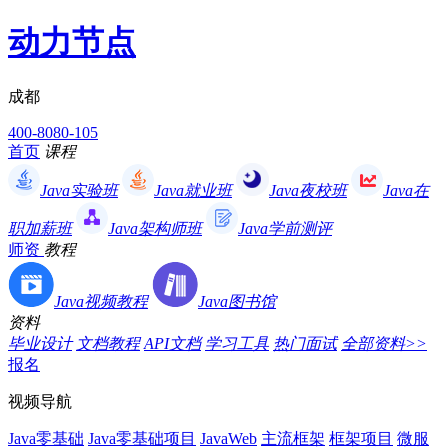
动力节点
成都
400-8080-105
首页
课程
Java实验班
Java就业班
Java夜校班
Java在
职加薪班
Java架构师班
Java学前测评
师资
教程
Java视频教程
Java图书馆
资料
毕业设计
文档教程
API文档
学习工具
热门面试
全部资料>>
报名
视频导航
Java零基础
Java零基础项目
JavaWeb
主流框架
框架项目
微服