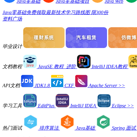
Java零基础
Java零基础项目
Java Web
Java零基础免费领取最新技术学习路线图 限300份
资料广场
毕业设计
文档教程
JavaSE 教程_进阶
IntelliJ IDEA教程
API文档
JDK1.8
CXF
Apache Server
>>
学习工具
EditPlus
IntelliJ IDEA
Eclipse
>>
热门面试
排序算法
Java基础
Spring 面试