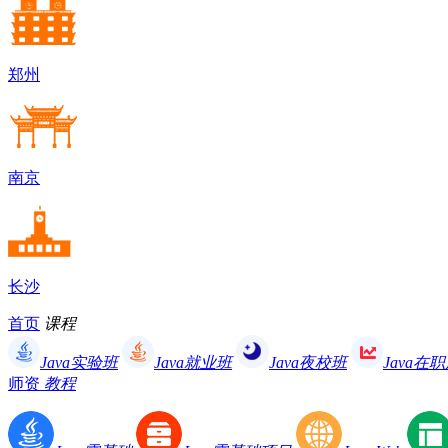
郑州
南京
长沙
首页
课程
Java实验班
Java就业班
Java夜校班
Java在
师资
教程