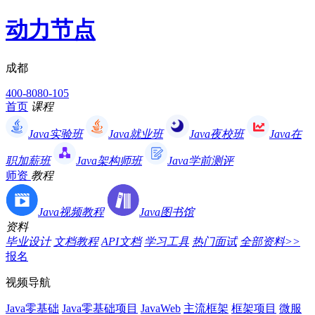
动力节点
成都
400-8080-105
首页
课程
Java实验班
Java就业班
Java夜校班
Java在
职加薪班
Java架构师班
Java学前测评
师资
教程
Java视频教程
Java图书馆
资料
毕业设计
文档教程
API文档
学习工具
热门面试
全部资料>>
报名
视频导航
Java零基础
Java零基础项目
JavaWeb
主流框架
框架项目
微服